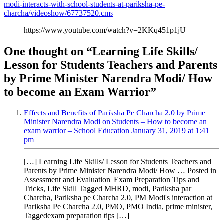
modi-interacts-with-school-students-at-pariksha-pe-
charcha/videoshow/67737520.cms
https://www.youtube.com/watch?v=2KKq451p1jU
One thought on “
Learning Life Skills/
Lesson for Students Teachers and Parents
by Prime Minister Narendra Modi/ How
to become an Exam Warrior
”
Effects and Benefits of Pariksha Pe Charcha 2.0 by Prime
Minister Narendra Modi on Students – How to become an
exam warrior – School Education
January 31, 2019 at 1:41
pm
[…] Learning Life Skills/ Lesson for Students Teachers and
Parents by Prime Minister Narendra Modi/ How … Posted in
Assessment and Evaluation, Exam Preparation Tips and
Tricks, Life Skill Tagged MHRD, modi, Pariksha par
Charcha, Pariksha pe Charcha 2.0, PM Modi's interaction at
Pariksha Pe Charcha 2.0, PMO, PMO India, prime minister,
Taggedexam preparation tips […]