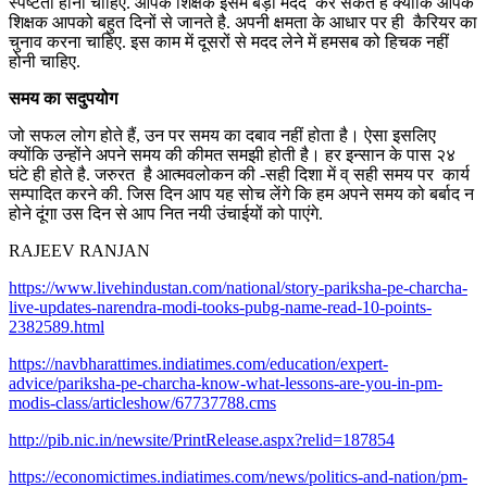
स्पष्टता होनी चाहिए. आपके शिक्षक इसमें बड़ी मददं कर सकते है क्योंकि आपके
शिक्षक आपको बहुत दिनों से जानते है. अपनी क्षमता के आधार पर ही कैरियर का
चुनाव करना चाहिए. इस काम में दूसरों से मदद लेने में हमसब को हिचक नहीं
होनी चाहिए.
समय का सदुपयोग
जो सफल लोग होते हैं, उन पर समय का दबाव नहीं होता है। ऐसा इसलिए
क्योंकि उन्होंने अपने समय की कीमत समझी होती है। हर इन्सान के पास २४
घंटे ही होते है. जरुरत है आत्मवलोकन की -सही दिशा में व् सही समय पर कार्य
सम्पादित करने की. जिस दिन आप यह सोच लेंगे कि हम अपने समय को बर्बाद न
होने दूंगा उस दिन से आप नित नयी उंचाईयों को पाएंगे.
RAJEEV RANJAN
https://www.livehindustan.com/national/story-pariksha-pe-charcha-
live-updates-narendra-modi-tooks-pubg-name-read-10-points-
2382589.html
https://navbharattimes.indiatimes.com/education/expert-
advice/pariksha-pe-charcha-know-what-lessons-are-you-in-pm-
modis-class/articleshow/67737788.cms
http://pib.nic.in/newsite/PrintRelease.aspx?relid=187854
https://economictimes.indiatimes.com/news/politics-and-nation/pm-