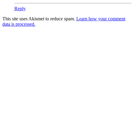
Reply
This site uses Akismet to reduce spam.
Learn how your comment
data is processed.
Products
Vestibulum
Culis lacinia
Proin dictum
Fusce euismod
Consequat
Adipiscing elit
Solutions
Sed ut perspiciatis unde
Omnis iste natus
Consequat