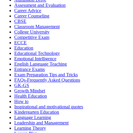
Assessment and Evaluation
Career Advice
Career Counseling
CBSE
Classroom Management
College University
Competitive Exam
ECCE
Education
Educational Technology
Emotional Intelligence
English Language Teaching
Entrance Exams
Exam Preparation Tips and Tricks
FAQs-Frequently Asked Questions
GK-GS
Growth Mindset
Health Education
How to
Inspirational and motivational quotes
Kindergarten Education
Language Learning
Leadership and Management
Learning Theory