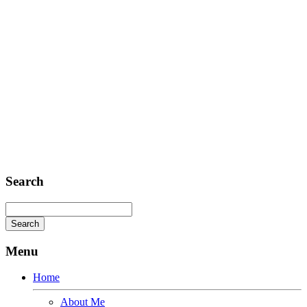
FAX: + 1 252 012 5253
E-mail: mail@demolink.org
Headquarter
Sed ut perspiciatis unde
Omnis iste natus
Fusce euismod
Consequat
Adipiscing elit
Search
Menu
Home
About Me