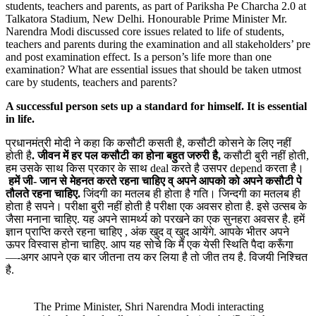
students, teachers and parents, as part of Pariksha Pe Charcha 2.0 at
Talkatora Stadium, New Delhi. Honourable Prime Minister Mr.
Narendra Modi discussed core issues related to life of students,
teachers and parents during the examination and all stakeholders’ pre
and post examination effect. Is a person’s life more than one
examination? What are essential issues that should be taken utmost
care by students, teachers and parents?
A successful person sets up a standard for himself. It is essential
in life.
प्रधानमंत्री मोदी ने कहा कि कसौटी कसती है, कसौटी कोसने के लिए नहीं
होती है
. जीवन में हर पल कसौटी का होना बहुत जरुरी है,
कसौटी बुरी नहीं होती,
हम उसके साथ किस प्रकार के साथ deal करते है उसपर depend करता है।
हमें जी- जान से मेहनत करते रहना चाहिए व् अपने आपको को अपने कसौटी पे
तौलते रहना चाहिए.
जिंदगी का मतलब ही होता है गति। जिन्दगी का मतलब ही
होता है सपने। परीक्षा बुरी नहीं होती है परीक्षा एक अवसर होता है. इसे उत्सब के
जैसा मनाना चाहिए. यह अपने सामर्थ्य को परखने का एक सुनहरा अवसर है. हमें
ज्ञान प्राप्ति करते रहना चाहिए , अंक खुद व् खुद आयेंगे. आपके भीतर अपने
ऊपर विस्वास होना चाहिए. आप यह सोचे कि मैं एक येसी स्थिति पैदा करूँगा
—-अगर आपने एक बार जीतना तय कर लिया है तो जीत तय है. विजयी निश्चित
है.
The Prime Minister, Shri Narendra Modi interacting