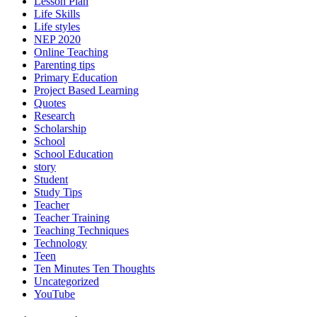
Lesson Plan
Life Skills
Life styles
NEP 2020
Online Teaching
Parenting tips
Primary Education
Project Based Learning
Quotes
Research
Scholarship
School
School Education
story
Student
Study Tips
Teacher
Teacher Training
Teaching Techniques
Technology
Teen
Ten Minutes Ten Thoughts
Uncategorized
YouTube